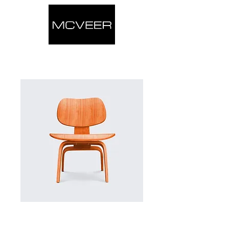
Productcode: 36523641234523