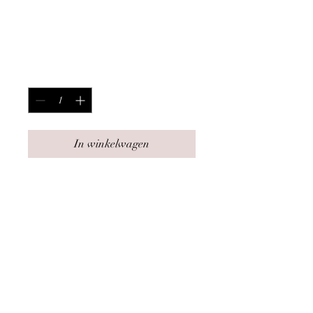
Dit is een product
Prijs
€ 15,00
Aantal
*
In winkelwagen
Dit is een productbeschrijving. 
Hier kunt u meer details kwijt 
over uw product, zoals de maat, 
het materiaal, 
gebruiksinstructies enzovoort.
PRODUCTGEGEVENS